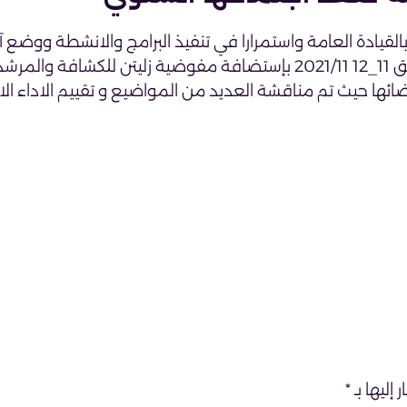
لقيادة العامة واستمرارا في تنفيذ البرامج والانشطة ووضع آ
تنفيذها قيد التفيذعقد يومي الخميس والجمعة لموافق 11_12 2021/11 بإستضافة مفوضية زليتن لل
اعضائها حيث تم مناقشة العديد من المواضيع و تقييم الاداء ال
إليها بـ
*