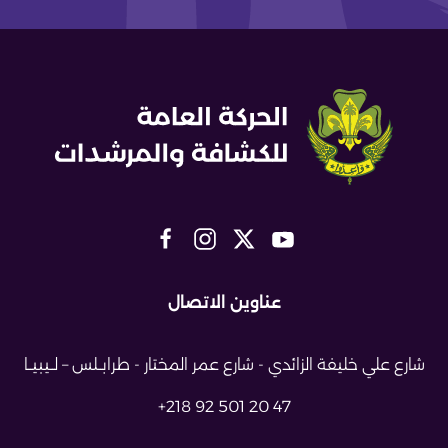
عناوين الاتصال
شارع علي خليفة الزائدي - شارع عمر
المختار - طرابــلس – لــيبيــا
+218 92 501 20 47