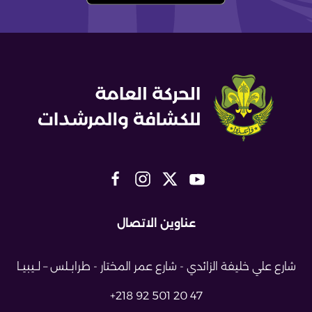
عناوين الاتصال
شارع علي خليفة الزائدي - شارع عمر
المختار - طرابــلس – لــيبيــا
+218 92 501 20 47