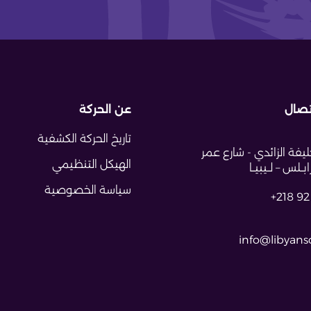
تصال
عن الحركة
تاريخ الحركة الكشفية
يفة الزائدي - شارع عمر
الهيكل التنظيمي
ــلس – لــيبيــا
سياسة الخصوصية
+218 92
info@libyansc