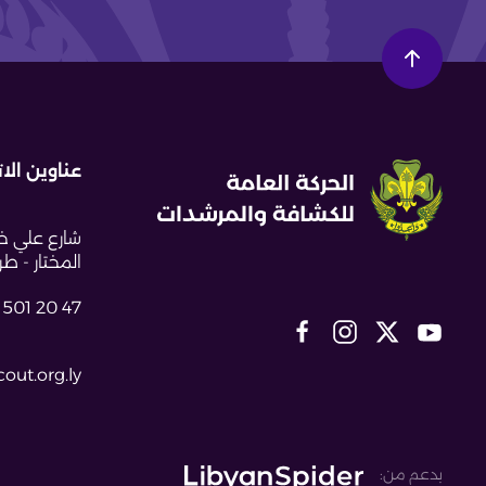
عناوين الا
شارع علي خل
المختار - طراب
 501 20 47
out.org.ly
بدعم من: