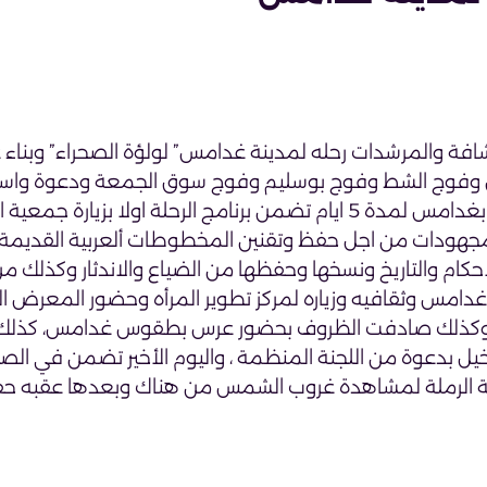
افة والمرشدات رحله لمدينة غدامس” لولؤة الصحراء” وبناء
لس وفوج الشط وفوج بوسليم وفوج سوق الجمعة ودعوة واس
كريمة من فوج غدامس للكشافة والمرشدات بمقرهم بغدامس لمدة 5 ايام تضمن برنامج الرحلة اولا بزيارة جم
جهودات من اجل حفظ وتقنين المخطوطات ألعربية القديمة
الاحكام والتاريخ ونسخها وحفظها من الضياع والاندثار وكذلك
ة غدامس وثقافيه وزياره لمركز تطوير المرأه وحضور المعرض 
خيل وكذلك صادفت الظروف بحضور عرس بطقوس غدامس، كذلك ز
ل بدعوة من اللجنة المنظمة ، واليوم الأخير تضمن في الصبا
طقة الرملة لمشاهدة غروب الشمس من هناك وبعدها عقبه ح