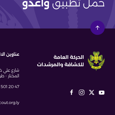
حمل تطبيق
وأعدو
عناوين الا
شارع علي خل
المختار - طراب
 501 20 47
out.org.ly