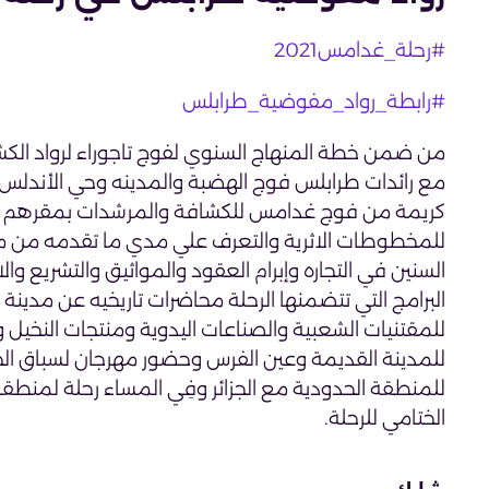
#رحلة_غدامس2021
#رابطة_رواد_مفوضية_طرابلس
من ضمن خطة المنهاج السنوي لفوج تاجوراء لرواد الكش
مع رائدات طرابلس فوج الهضبة والمدينه وحي الأند
للمخطوطات الاثرية والتعرف علي مدي ما تقدمه من م
السنين في التجاره وإبرام العقود والمواثيق والتشريع و
البرامج التي تتضمنها الرحلة محاضرات تاريخيه عن مدين
للمقتنيات الشعبية والصناعات اليدوية ومنتجات الن
للمدينة القديمة وعين الفرس وحضور مهرجان لسباق الخي
للمنطقة الحدودية مع الجزائر وفِي المساء رحلة لمن
الختامي للرحلة.