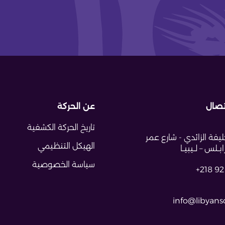
تصال
عن الحركة
تاريخ الحركة الكشفية
يفة الزائدي - شارع عمر
الهيكل التنظيمي
ــلس – لــيبيــا
سياسة الخصوصية
+218 92
info@libyansc