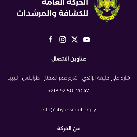
عناوين الاتصال
شارع علي خليفة الزائدي - شارع عمر
المختار - طرابــلس – لــيبيــا
+218 92 501 20 47
info@libyanscout.org.ly
عن الحركة