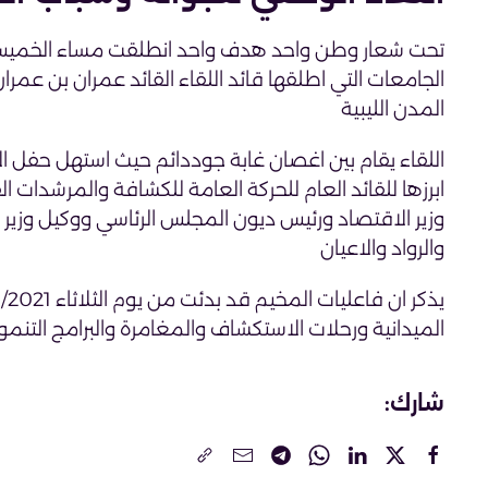
المدن الليبية
اللقاء يقام بين اغصان غابة جوددائم حيث استهل حفل الا
ابرزها للقائد العام للحركة العامة للكشافة والمرشدات ا
وزير الاقتصاد ورئيس ديون المجلس الرئاسي ووكيل وزير ا
والرواد والاعيان
الميدانية ورحلات الاستكشاف والمغامرة والبرامج التنمو
شارك: