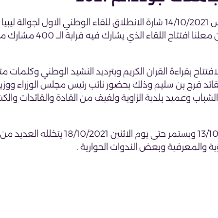
تحت شعار وطن واحد هدف واحد انطلقت مساء الخميس 14/10/2021 شارة الانطلاق للقاء الوطني الاول لجوا
الجامعات التي اطلقها قائد اللقاء القائد عمران بن عمران معلنا افتت
فتتاح بقراءة القران الكريم وبترديد النشيد الوطني وكلمات م
لقائد فرج بن سليم وذلك بحضور نائب رئيس مجلس الوزراء ووزير
لشباب وعميد بلدية الزاوية ولفيف من القادة والقائدات والك
يذكر ان فاعليات المخيم قد بدئت من يوم الثلاثاء 13/10/2021 ويستمر حتى يوم الاثنين 21
ية والمعرفية وبعض الندوات الحوارية .