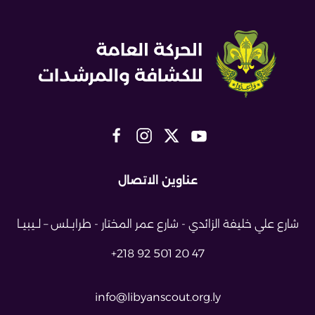
عناوين الاتصال
شارع علي خليفة الزائدي - شارع عمر
المختار - طرابــلس – لــيبيــا
+218 92 501 20 47
info@libyanscout.org.ly