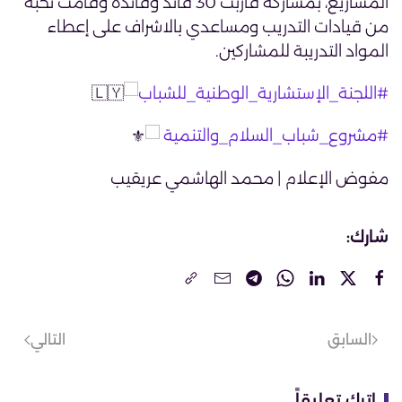
المشاريع، بمشاركة قاربت 30 قائد وقائدة وقامت نخبة
من قيادات التدريب ومساعدي بالاشراف على إعطاء
المواد التدريبة للمشاركين.
#اللجنة_الإستشارية_الوطنية_للشباب
#مشروع_شباب_السلام_والتنمية
مفوض الإعلام | محمد الهاشمي عريقيب
شارك:
السابق
التالي
اترك تعليقاً