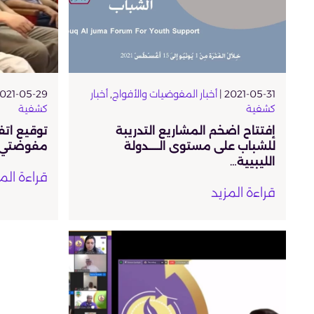
2021-05-31 |
أخبار المفوضيات والأفواج
,
أخبار
021-05-29 |
كشفية
كشفية
إفتتاح اضخم المشاريع التدريبة
توقيع اتف
للشباب على مستوى الـــــدولة
مفوضتي ا
الليبيية…
قراءة الم
قراءة المزيد