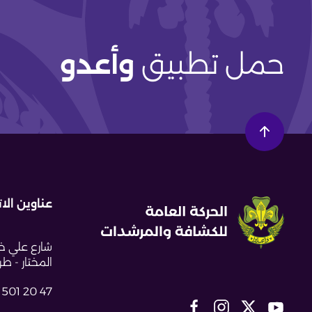
حمل تطبيق
وأعدو
عناوين الا
شارع علي خل
المختار - طراب
 501 20 47