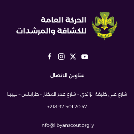
عناوين الاتصال
شارع علي خليفة الزائدي - شارع عمر
المختار - طرابــلس – لــيبيــا
+218 92 501 20 47
info@libyanscout.org.ly