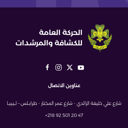
عناوين الاتصال
شارع علي خليفة الزائدي - شارع عمر
المختار - طرابــلس – لــيبيــا
+218 92 501 20 47