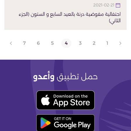
2021-02-21
احتفالية مفوضية درنة بالعيد السابع و الستون (الجزء
الثاني)
7
6
5
4
3
2
1
حمل تطبيق
وأعدو