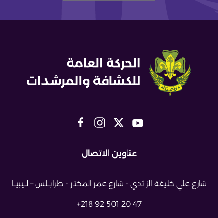
عناوين الاتصال
شارع علي خليفة الزائدي - شارع عمر
المختار - طرابــلس – لــيبيــا
+218 92 501 20 47