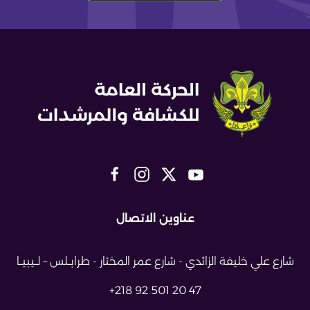
عناوين الاتصال
شارع علي خليفة الزائدي - شارع عمر
المختار - طرابــلس – لــيبيــا
+218 92 501 20 47