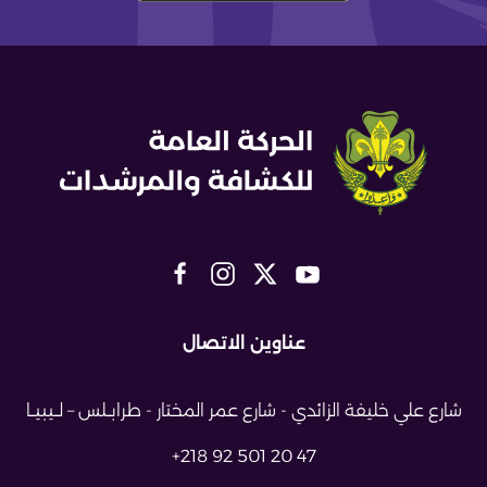
عناوين الاتصال
شارع علي خليفة الزائدي - شارع عمر
المختار - طرابــلس – لــيبيــا
+218 92 501 20 47