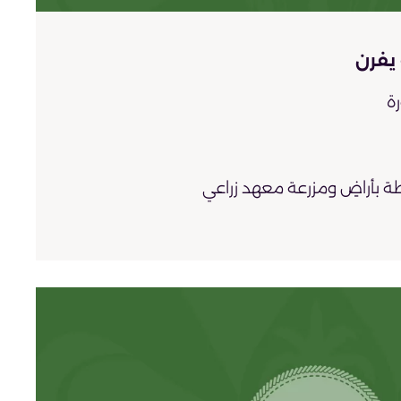
يفرن
ة
ة بأراضٍ ومزرعة معهد زراعي
قديم، شرقً أرض مواطنين، جنوبًا: مركز الغابات ،
 ملاعب، سياج شائك
طة