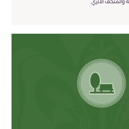
نة والمتحف الأثري
نة، شرقًا المتحف، غربًا طريق وملعب
طة