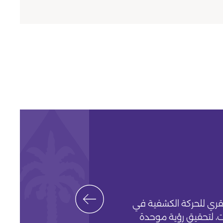
 4 آبار، خزانات
طة
قري للحركة الكشفية في
ت، لتحقيق رؤية موحدة