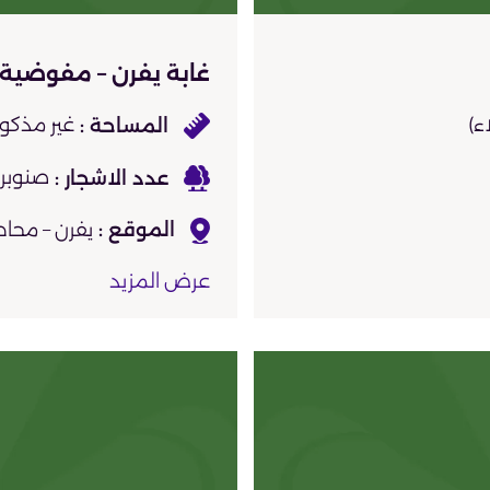
غابة يفرن – مفوضية 
غير مذكور
صنوبر
يفرن – محاط
عرض المزيد
شمالًا طريق 
غربًا مزرعة معهد زراعي
مباني تحت الإنشاء،
العرض على الخري