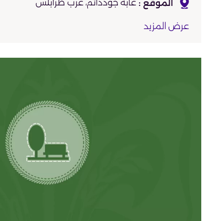
غابة جوددائم، غرب طرابلس
عرض المزيد
من الغرب البحر ومن الشرق منطقة ص
مسرح، ملاعب، مسبح، متنزه، مسجد، إسعاف، مط
مرافق صحية
من أقدم المراكز
يحتضن مخيمات وطنية وعربية
العرض على الخريطة