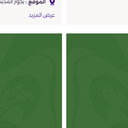
بجوار المدي
خرية
عرض المزيد
شمالًا طاحو
عم، عنابر، قاعات،
غير مذكورة
موقع أثري فريد
العرض على الخري