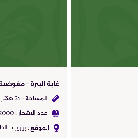
غابة البيرة – مفوضية
24 هكتار
2000 سرول، 1000 زيتون، أشجار أ
بورويه – ال