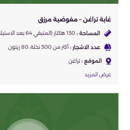
غابة تراغن – مفوضية مرزق
130 هكتار (المتبقي 64 بعد الاستيلاء)
أكثر من 300 نخلة، 80 زيتون
تراغن
عرض المزيد
غير محددة
آبار (ارتوازي وسطحي)
العرض على الخريطة