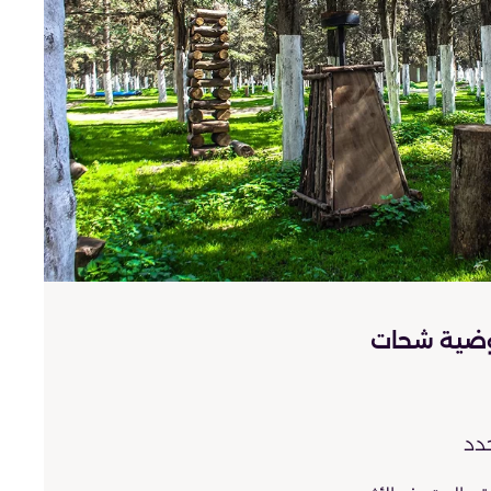
وضية شحات
دد