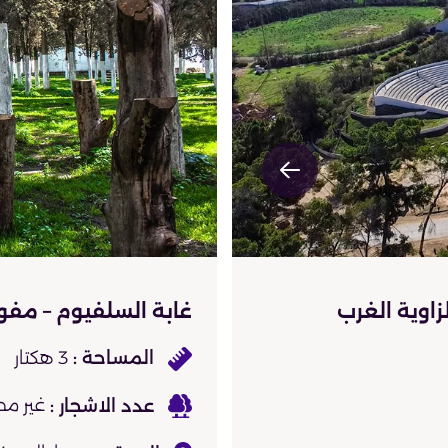
زاوية الغرب
غابة السلفيوم – مف
3 هكتار
غير مح