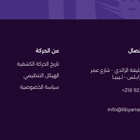
تصال
عن الحركة
تاريخ الحركة الكشفية
يفة الزائدي - شارع عمر
الهيكل التنظيمي
ــلس – لــيبيــا
سياسة الخصوصية
+218 92
info@libyansc