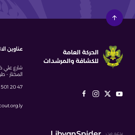
عناوين الا
شارع علي خل
المختار - طراب
 501 20 47
out.org.ly
بدعم من: